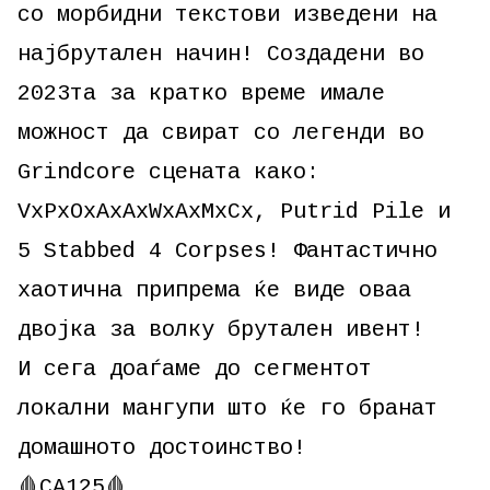
со морбидни текстови изведени на
најбрутален начин! Создадени во
2023та за кратко време имале
можност да свират со легенди во
Grindcore сцената како:
VxPxOxAxAxWxAxMxCx, Putrid Pile и
5 Stabbed 4 Corpses! Фантастично
хаотична припрема ќе виде оваа
двојка за волку брутален ивент!
И сега доаѓаме до сегментот
локални мангупи што ќе го бранат
домашното достоинство!
🩸CA125🩸