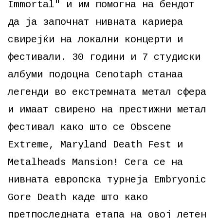
Immortal" и им помогна на бендот
да ја започнат нивната кариера
свирејќи на локални концерти и
фестивали. 30 години и 7 студиски
албуми подоцна Cenotaph станаа
легенди во екстремната метал сфера
и имаат свирено на престижни метал
фестивал како што се Obscene
Extreme, Maryland Death Fest и
Metalheads Mansion! Сега се на
нивната европска турнеја Embryonic
Gore Death каде што како
претпоследната етапа на овој летен