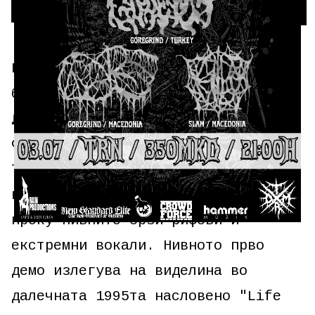
Култната Brutal Death Metal
бригада пристигнува во Македонија‼️
🪦CENOTAPH🪦
Формирани во 1993 во Анкара,
Турција Cenotaph се истакнат бенд
во светската Death Metal сцена
преку нивните брзи рифови и
екстремни вокали. Нивното прво
демо излегува на виделина во
далечната 1995та насловено "Life