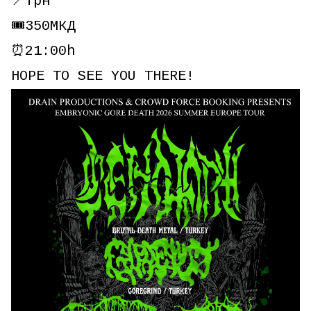
📍Трн
🎟️350МКД
⏰21:00h
HOPE TO SEE YOU THERE!