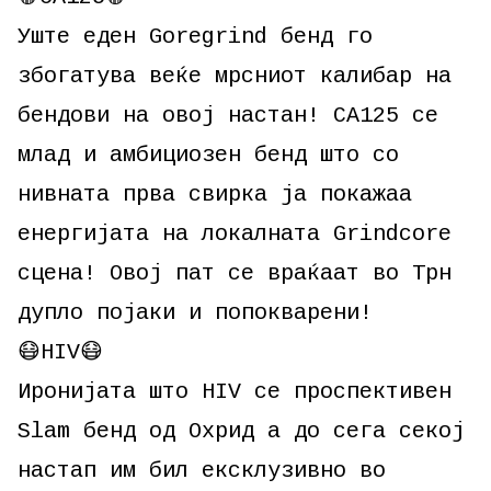
Уште еден Goregrind бенд го
збогатува веќе мрсниот калибар на
бендови на овој настан! CA125 се
млад и амбициозен бенд што со
нивната прва свирка ја покажаа
енергијата на локалната Grindcore
сцена! Овој пат се враќаат во Трн
дупло појаки и попокварени!
😷HIV😷
Иронијата што HIV се проспективен
Slam бенд од Охрид а до сега секој
настап им бил ексклузивно во