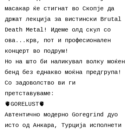
масакар ќе стигнат во Скопје да
држат лекција за вистински Brutal
Death Metal! Идеме олд скул со
ова...крв, пот и професионален
концерт во подрум!
Но на што би наликувал волку моќен
бенд без еднакво моќна предгрупа!
Со задоволство ви ги
претставуваме:
🫀GORELUST🫀
Автентично модерно Goregrind дуо
исто од Анкара, Турција исполнети