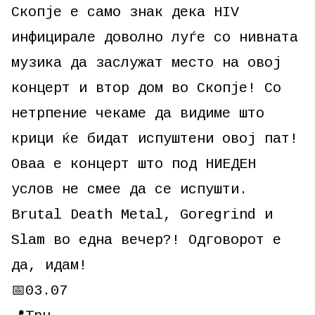
Скопје е само знак дека HIV
инфицирале доволно луѓе со нивната
музика да заслужат место на овој
концерт и втор дом во Скопје! Со
нетрпение чекаме да видиме што
крици ќе бидат испуштени овој пат!
Оваа е концерт што под НИЕДЕН
услов не смее да се испушти.
Brutal Death Metal, Goregrind и
Slam во една вечер?! Одговорот е
да, идам!
📅03.07