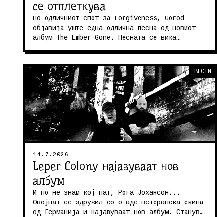
се отплеткува
По одличниот спот за Forgiveness, Gorod
објавија уште една одлична песна од новиот
албум The Ember Gone. Песната се вика
Remains и звучи одлично. И брутално и м...
ВЕСТИ
14.7.2026
Leper Colony најавуваат нов
албум
И по не знам кој пат, Рога Јохансон...
Овојпат се здружил со отаде ветеранска екипа
од Германија и најавуваат нов албум. Станува