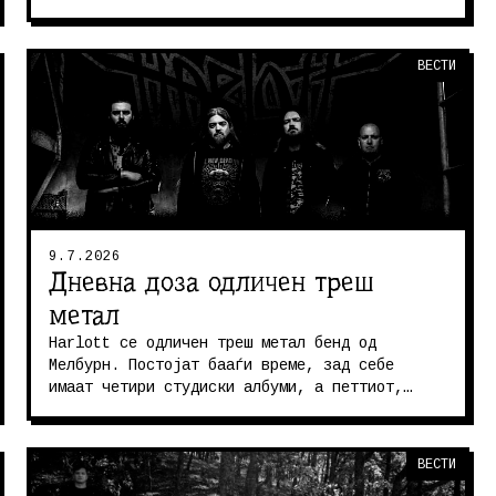
ВЕСТИ
9.7.2026
Дневна доза одличен треш
метал
Harlott се одличен треш метал бенд од
Мелбурн. Постојат бааѓи време, зад себе
имаат четири студиски албуми, а петтиот,
Exsequiis, ќе излезе во септември годинав...
ВЕСТИ