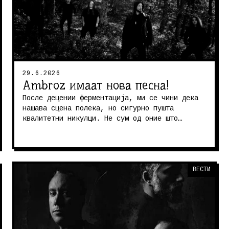
29.6.2026
Ambroz имаат нова песна!
После децении ферментација, ми се чини дека
нашава сцена полека, но сигурно пушта
квалитетни никулци. Не сум од оние што
сметаат дека сè што е домашно е квалите...
ВЕСТИ