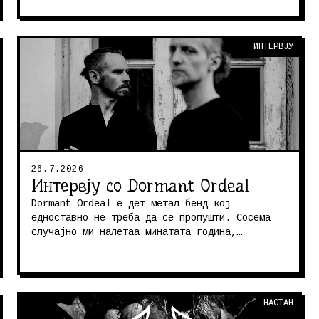
ИНТЕРВЈУ
26.7.2026
Интервју со Dormant Ordeal
Dormant Ordeal е дет метал бенд кој
едноставно не треба да се пропушти. Сосема
случајно ми налетаа минатата година,
веројатно неколку месеци откако им излезе
ак...
НАСТАН