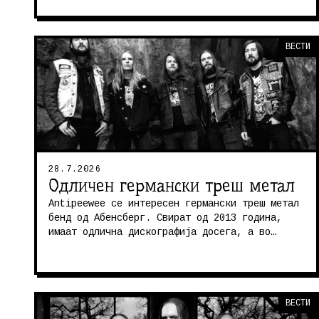
ВЕСТИ
28.7.2026
Одличен германски треш метал
Antipeewee се интересен германски треш метал
бенд од Абенсберг. Свират од 2013 година,
имаат одлична дискографија досега, а во
петок издаваат нов албум, Under T...
ВЕСТИ