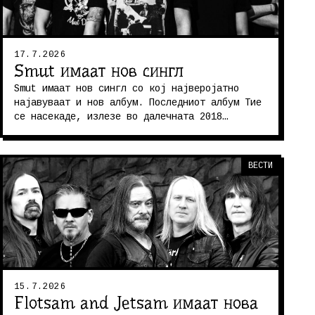
17.7.2026
Smut имаат нов сингл
Smut имаат нов сингл со кој најверојатно
најавуваат и нов албум. Последниот албум Тие
се насекаде, излезе во далечната 2018
година. Синглот се вика Прекрасен де...
ВЕСТИ
15.7.2026
Flotsam and Jetsam имаат нова