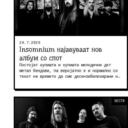
24.7.2026
Insomnium најавуваат нов
албум со спот
Постојат купишта и купишта мелодични дет
метал бендови, па веројатно е и нормално со
текот на времето да сме десензибилизирани на
правецот. И со право! Изминати...
ВЕСТИ