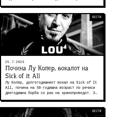
мид темпо дет метал, но тоа не з...
ВЕСТИ
25.7.2026
Почина Лу Колер, вокалот на
Sick of it All
Лу Колер, долгогодишниот вокал на Sick of It
All, почина на 59-годишна возраст по речиси
двегодишна борба со рак на хранопроводот. За
време на неговото лекување...
ВЕСТИ