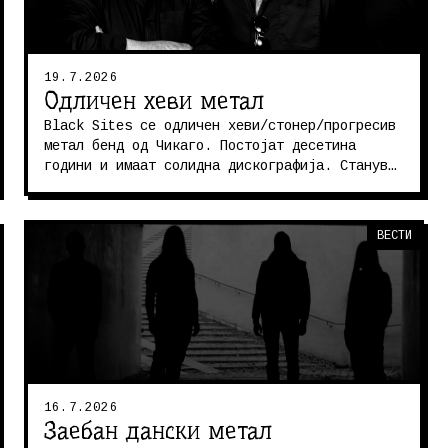
19.7.2026
Одличен хеви метал
Black Sites се одличен хеви/стонер/прогресив
метал бенд од Чикаго. Постојат десетина
години и имаат солидна дискографија. Станува
збор за ветеранска екипа која...
ВЕСТИ
16.7.2026
Заебан дански метал