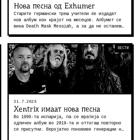
Нова песна од Exhumer
Старите германски треш учители ќе издадат
нов албум кон крајот на месецов. Албумот се
вика Death Mask Messiah, а за да не останеме
покуси како звучи, ја стримув...
ВЕСТИ
31.7.2026
Xentrix имаат нова песна
Во 1996-та испарија, па се вратија со
одличен албум во 2019-та и оттогаш повторно
се присутни. Веројатно поновиве генерации не
ги знаат, но, накратко, Xentrix с...