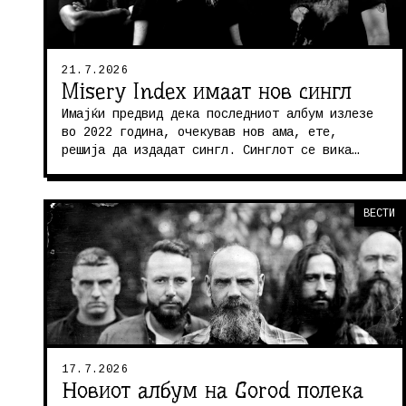
21.7.2026
Misery Index имаат нов сингл
Имајќи предвид дека последниот албум излезе
во 2022 година, очекував нов ама, ете,
решија да издадат сингл. Синглот се вика
Feral Future, официјално излегува де...
ВЕСТИ
17.7.2026
Новиот албум на Gorod полека