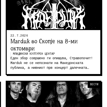
22.7.2026
Marduk во Скопје на 8-ми
октомври
МЛАДИНСКИ КУЛТУРЕН ЦЕНТАР
Еден збор совршено ги опишува, Стравопочит!
Marduk не се непознати на Македонската
публика, а нивниот прв концерт далечната
2007ма во Кастро и ден денес се прер...
ВЕСТИ