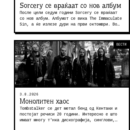
Sorcery се враќаат со нов албум
После цели седум години Sorcery се враќаат
со нов албум. Албумот се вика The Immaculate
Sin, а ќе излезе дури на први октомври. Во
меѓувреме ја стримуваат прват...
ВЕСТИ
3.8.2026
Монолитен хаос
Tombstalker се дет метал бенд од Кентаки и
постојат речиси 20 години. Интересно е што
имаат многу т'нка дискографија, синглови,
ЕР-ја и само еден студиски албум...