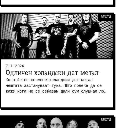
да не сум го промашил линкот....
ВЕСТИ
7.7.2026
Одличен холандски дет метал
Кога ќе се спомене холандски дет метал
нештата застануваат тука. Што повеќе да се
каже кога не се сеќавам дали сум слушнал лош
холандски дет метал? Па, така, ис...
ВЕСТИ