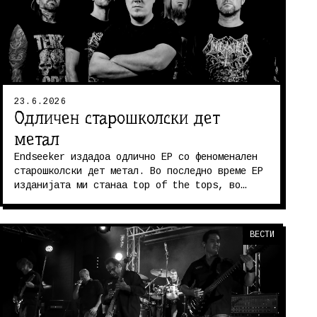
23.6.2026
Одличен старошколски дет
метал
Endseeker издадоа одлично ЕР со феноменален
старошколски дет метал. Во последно време ЕР
изданијата ми станаа top of the tops, во
извесна смисла се и поинтересн...
ВЕСТИ