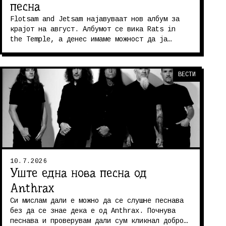
песна
Flotsam and Jetsam најавуваат нов албум за
крајот на август. Албумот се вика Rats in
the Temple, а денес имаме можност да ја
слушнеме насловната песна од албумо...
ВЕСТИ
10.7.2026
Уште една нова песна од
Anthrax
Си мислам дали е можно да се слушне песнава
без да се знае дека е од Anthrax. Почнува
песнава и проверувам дали сум кликнал добро,