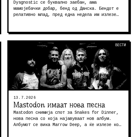
Dysgnostic се буквално заебан, ама
мамојебачки добар, бенд од Данска. Бендот е
релативно млад, пред една недела им излезе
вториот албум, End Whispers. Станува з...
ВЕСТИ
13.7.2026
Mastodon имаат нова песна
Mastodon снимија спот за Snakes for Dinner,
нова песна со која најавуваат нов албум.
Албумот се вика Marrow Deep, а ќе излезе кон
крајот на август. Не сум ни фа...