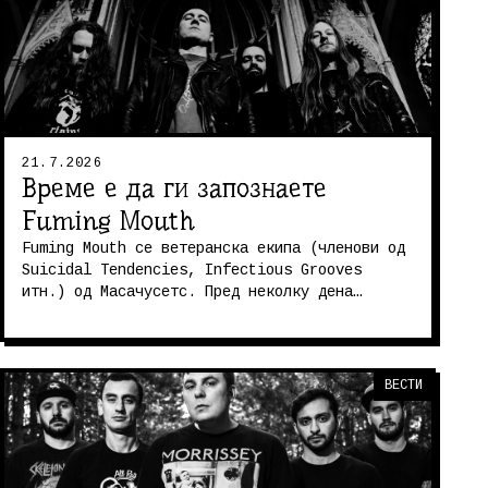
21.7.2026
Време е да ги запознаете
Fuming Mouth
Fuming Mouth се ветеранска екипа (членови од
Suicidal Tendencies, Infectious Grooves
итн.) од Масачусетс. Пред неколку дена
издале нов албум, кој звучи и чудно...
ВЕСТИ