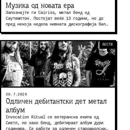
Музика од новата ера
Запознајте ги Cairiss, метал бенд од
Саутемптон. Постојат веќе 13 години, но до
пред некоја недела нивната дискографија била
исполнета само со синглови, едно ЕР...
ВЕСТИ
30.7.2026
Одличен дебитантски дет метал
албум
Invocation Ritual се ветеранска екипа од
Сиетл, но како бенд, дебитираат албум дури
годинава. Се работи за одличен старошколски