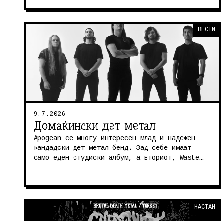
збор за одличен старошколски тр...
ВЕСТИ
9.7.2026
Домаќински дет метал
Apogean се многу интересен млад и надежен
кандадски дет метал бенд. Зад себе имаат
само еден студиски албум, а вториот, Waste
Where Life Begins, официјално изле...
НАСТАН