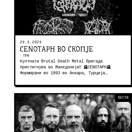
29.6.2026
CENOTAPH ВО СКОПЈЕ
ТРН
Култната Brutal Death Metal бригада
пристигнува во Македонија‼️ 🪦CENOTAPH🪦
Формирани во 1993 во Анкара, Турција
Cenotaph се истакнат бенд во светската Death
Met...
ВЕСТИ