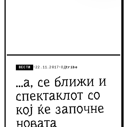
ВЕСТИ
•
22.11.2017
•
ОД
tribe
...а, се ближи и
спектаклот со
кој ќе започне
новата