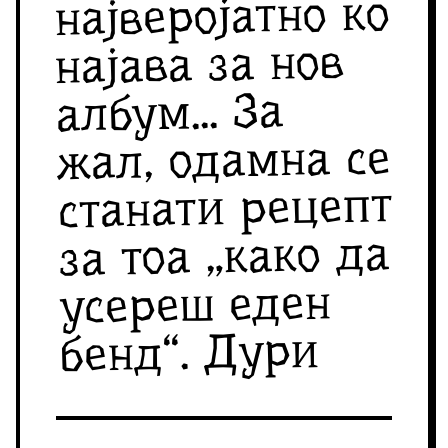
најверојатно ко
најава за нов
албум... За
жал, одамна се
станати рецепт
за тоа „како да
усереш еден
бенд“. Дури