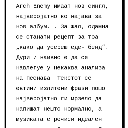
Arch Enemy имаат нов сингл,
најверојатно ко најава за
нов албум... За жал, одамна
се станати рецепт за тоа
„како да усереш еден бенд“.
Дури и наивно е да се
навлегуе у некаква анализа
на песнава. Текстот се
евтини излитени фрази пошо
најверојатно ги мрзело да
напишат нешто нормално, а
музиката е речиси идеален