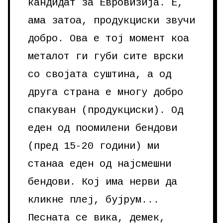
кандидат за Евровизија. Е,
ама затоа, продукциски звучи
добро. Ова е тој момент коа
металот ги губи сите врски
со својата суштина, а од
друга страна е многу добро
спакуван (продукциски). Од
еден од поомилени бендови
(пред 15-20 години) ми
станаа еден од најсмешни
бендови. Кој има нерви да
кликне плеј, бујрум...
Песната се вика, демек,