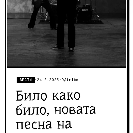
ВЕСТИ
•
24.8.2025
•
ОД
tribe
Било како
било, новата
песна на