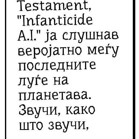
Testament,
"Infanticide
A.I." ја слушнав
веројатно меѓу
последните
луѓе на
планетава.
Звучи, како
што звучи,