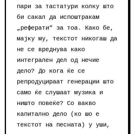
пари за тастатури колку што
би сакал да испоштракам
„реферати“ за тоа. Како бе,
мајку му, текстот никогаш да
не се вреднува како
интегрален дел од нечие
дело? До кога ќе се
репродуцираат генерации што
само ќе слушаат музика и
ништо повеќе? Со вакво
капитално дело (ко шо е
текстот на песната) у уши,