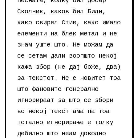
песната, колку бил добар
Сколник, каков бил Били,
како свирел Стив, како имало
елементи на блек метал и не
знам уште што. Не можам да
се сетам дали воопшто некој
кажа збор (не дај боже, два)
за текстот. Не е новитет тоа
што фановите генерално
игнорираат за што се збори
во некој текст ама па тоа
тотално игнорирање е толку
дебилно што неам доволно