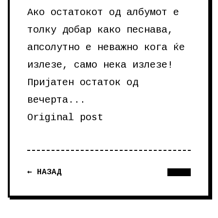
Ако остатокот од албумот е
толку добар како песнава,
апсолутно е неважно кога ќе
излезе, само нека излезе!
Пријатен остаток од
вечерта...
Original post
← НАЗАД