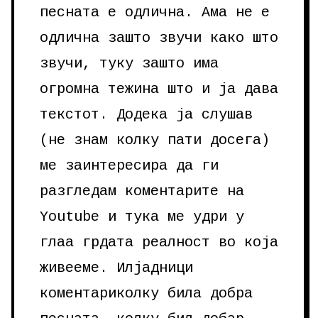
песната е одлична. Ама не е
одлична зашто звучи како што
звучи, туку зашто има
огромна тежина што и ја дава
текстот. Додека ја слушав
(не знам колку пати досега)
ме заинтересира да ги
разгледам коментарите на
Youtube и тука ме удри у
глаа грдата реалност во која
живееме. Илјадници
коментариколку била добра