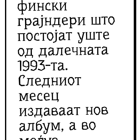
фински
грајндери што
постојат уште
од далечната
1993-та.
Следниот
месец
издаваат нов
албум, а во