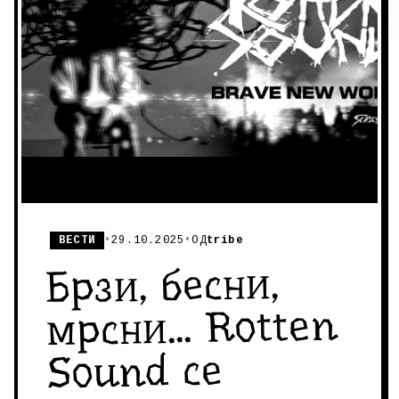
ВЕСТИ
•
29.10.2025
•
ОД
tribe
Брзи, бесни,
мрсни... Rotten
Sound се