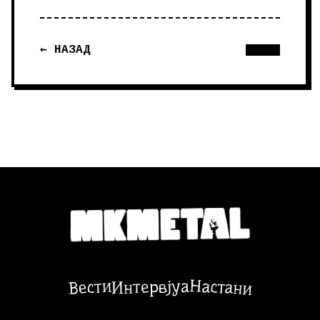
← НАЗАД
Настани
Вести
Интервјуа