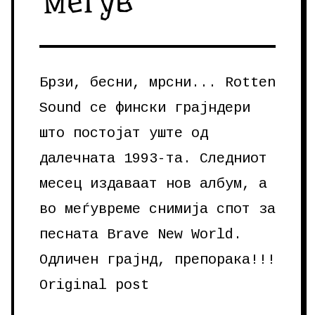
меѓув
Брзи, бесни, мрсни... Rotten
Sound се фински грајндери
што постојат уште од
далечната 1993-та. Следниот
месец издаваат нов албум, а
во меѓувреме снимија спот за
песната Brave New World.
Одличен грајнд, препорака!!!
Original post