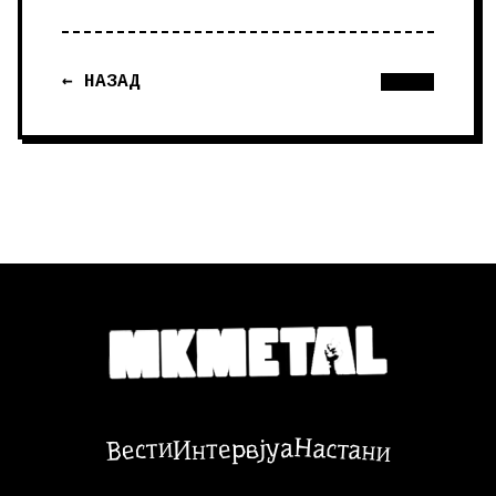
← НАЗАД
Настани
Вести
Интервјуа