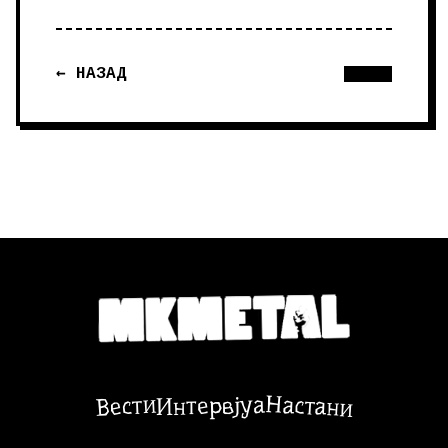
← НАЗАД
Настани
Вести
Интервјуа