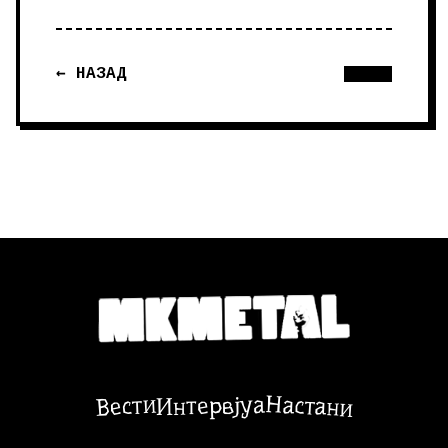
← НАЗАД
Настани
Вести
Интервјуа