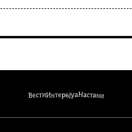
Настани
Вести
Интервјуа