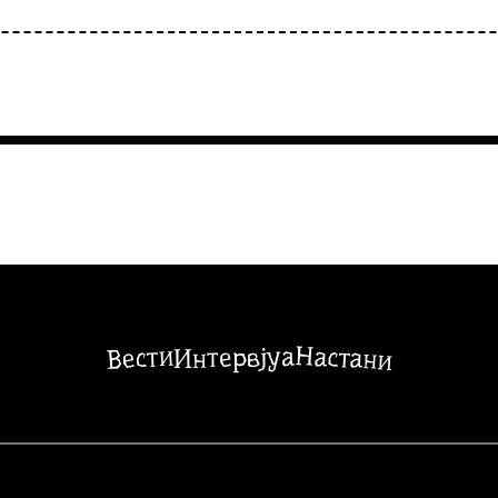
Настани
Вести
Интервјуа