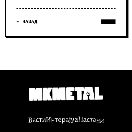
← НАЗАД
Настани
Вести
Интервјуа