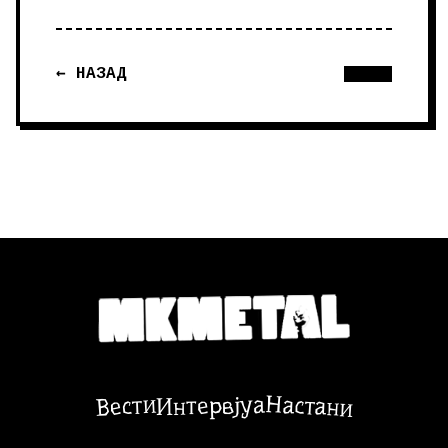
← НАЗАД
Настани
Вести
Интервјуа