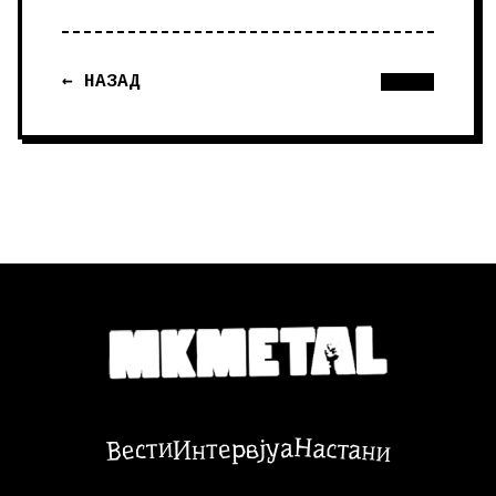
← НАЗАД
Настани
Вести
Интервјуа