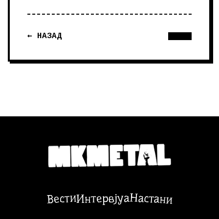
← НАЗАД
Настани
Вести
Интервјуа