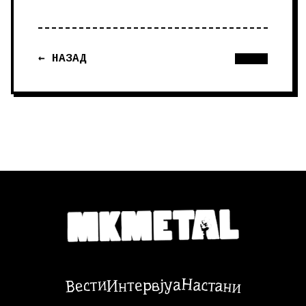
← НАЗАД
Настани
Вести
Интервјуа