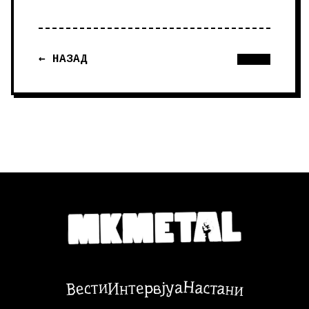
← НАЗАД
Настани
Вести
Интервјуа