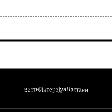
Настани
Вести
Интервјуа