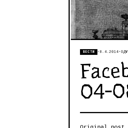
ВЕСТИ
•
8.4.2014
•
ОД
V
Faceb
04-0
Original post