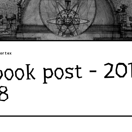
ortex
ook post - 20
8