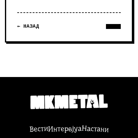
← НАЗАД
Настани
Вести
Интервјуа