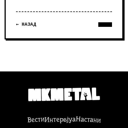
← НАЗАД
Настани
Вести
Интервјуа