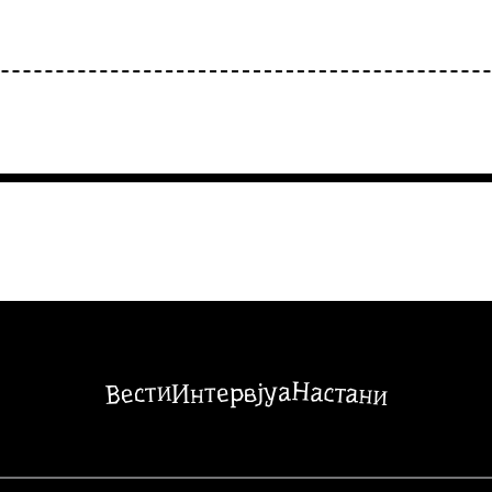
Настани
Вести
Интервјуа