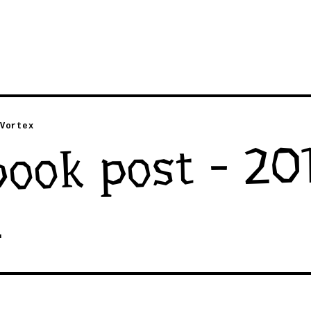
Vortex
ook post - 20
2