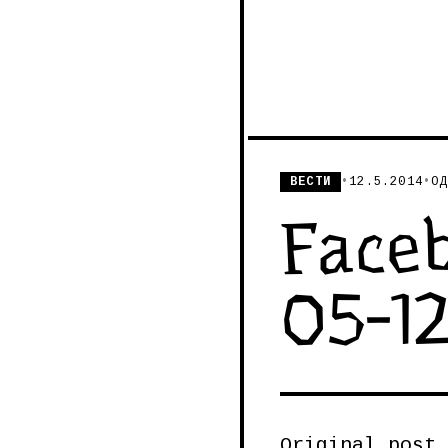
ВЕСТИ
•
12.5.2014
•
ОД
Faceb
05-1
Original post