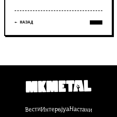
← НАЗАД
Настани
Вести
Интервјуа