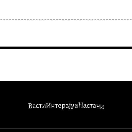
Настани
Вести
Интервјуа