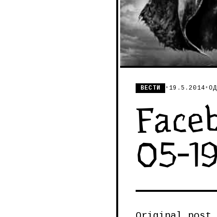
ВЕСТИ
•
19.5.2014
•
ОД
Faceb
05-1
Original post