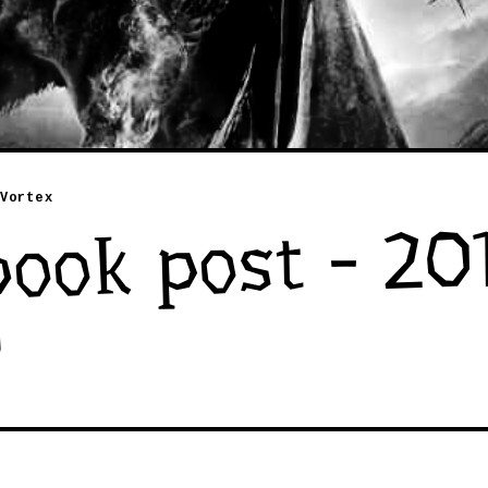
Vortex
ook post - 20
9