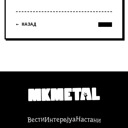
← НАЗАД
Настани
Вести
Интервјуа