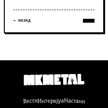
← НАЗАД
Настани
Вести
Интервјуа