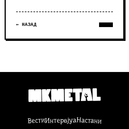
← НАЗАД
Настани
Вести
Интервјуа