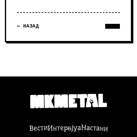
← НАЗАД
Настани
Вести
Интервјуа