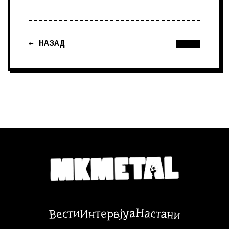
← НАЗАД
Настани
Вести
Интервјуа