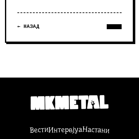
← НАЗАД
Настани
Вести
Интервјуа