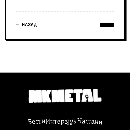
← НАЗАД
Настани
Вести
Интервјуа