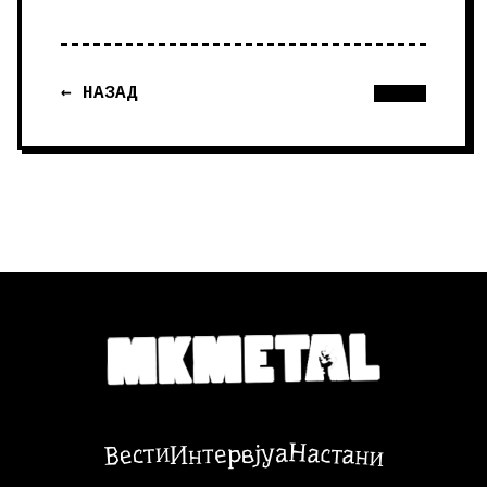
← НАЗАД
Настани
Вести
Интервјуа