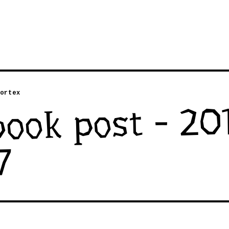
ortex
ook post - 20
7