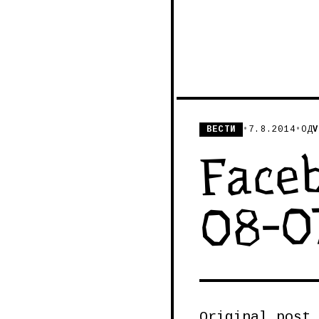
ВЕСТИ
•
7.8.2014
•
ОД
V
Faceb
08-0
Original post