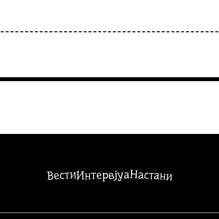
Настани
Вести
Интервјуа