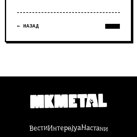
← НАЗАД
Настани
Вести
Интервјуа