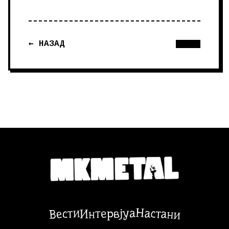
← НАЗАД
Настани
Вести
Интервјуа