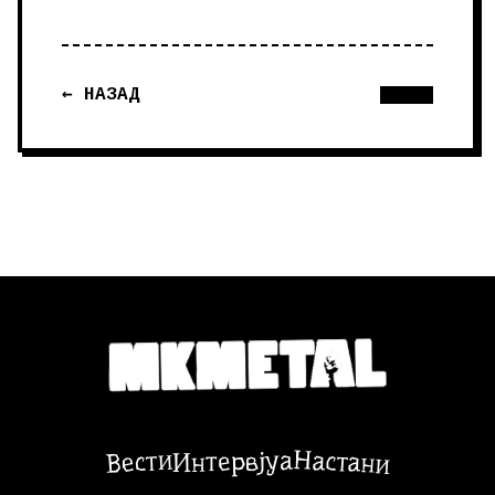
← НАЗАД
Настани
Вести
Интервјуа