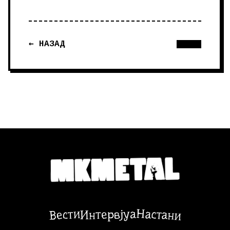
← НАЗАД
Настани
Вести
Интервјуа