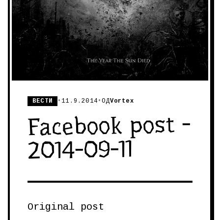
ВЕСТИ
•
11.9.2014
•
ОД
Vortex
Facebook post -
2014-09-11
Original post