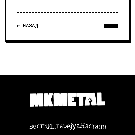
← НАЗАД
Настани
Вести
Интервјуа