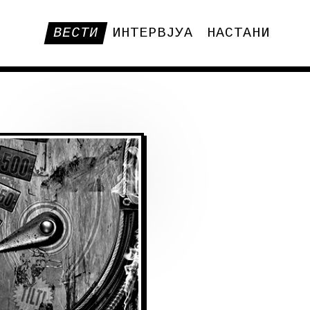
ВЕСТИ
ИНТЕРВЈУА
НАСТАНИ