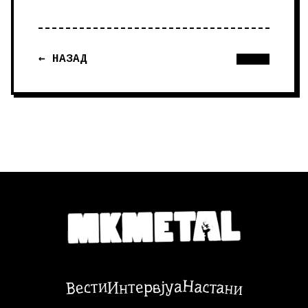
← НАЗАД
Настани
Вести
Интервјуа