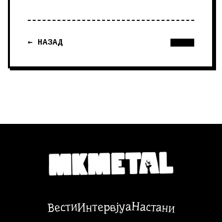
← НАЗАД
Настани
Вести
Интервјуа