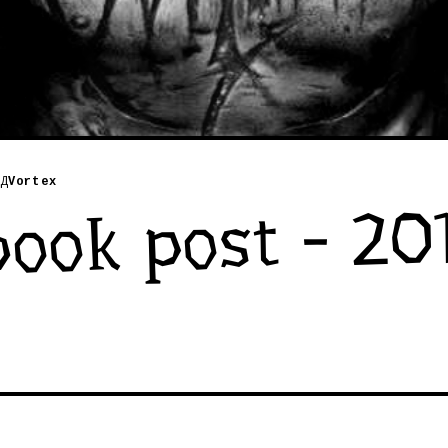
Д
Vortex
ook post - 20