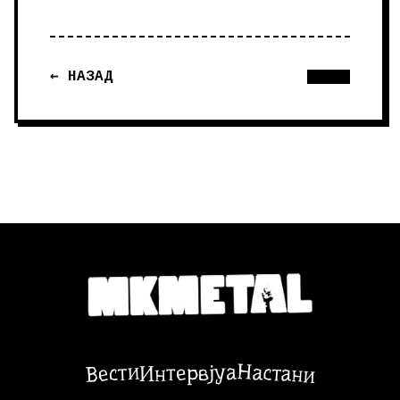
← НАЗАД
Настани
Вести
Интервјуа