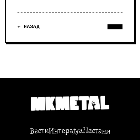
← НАЗАД
Настани
Вести
Интервјуа