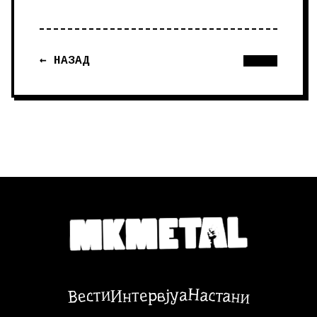
← НАЗАД
Настани
Вести
Интервјуа