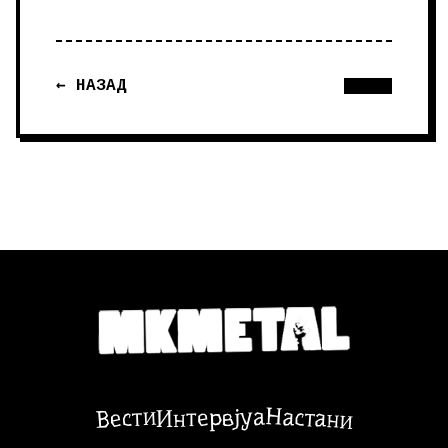
← НАЗАД
Настани
Вести
Интервјуа