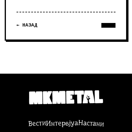
← НАЗАД
Настани
Вести
Интервјуа