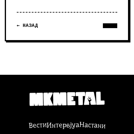
← НАЗАД
Настани
Вести
Интервјуа