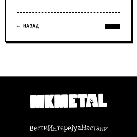
← НАЗАД
Настани
Вести
Интервјуа