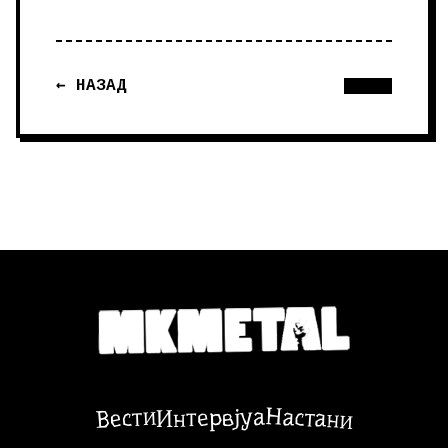
← НАЗАД
Настани
Вести
Интервјуа